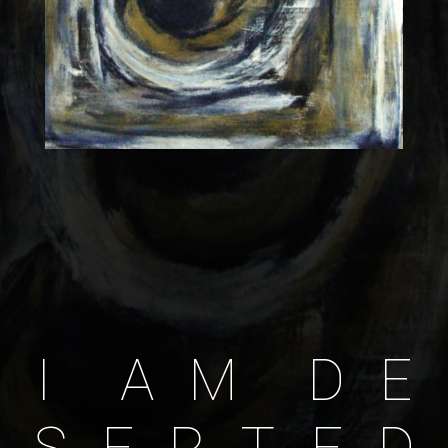
2012
I
A
M
D
E