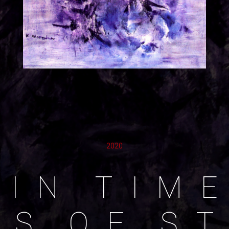
2020
I
N
T
I
M
E
S
O
F
S
T